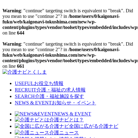
Warning
: "continue" targeting switch is equivalent to "break". Did
you mean to use "continue 2"? in
/home/users/0/kaigonavi-
fuku/web/kaigonavi-tokushima.com/new/wp-
content/plugins/types/vendor/toolset/types/embedded/includes/w
on line
644
Warning
: "continue" targeting switch is equivalent to "break". Did
you mean to use "continue 2"? in
/home/users/0/kaigonavi-
fuku/web/kaigonavi-tokushima.com/new/wp-
content/plugins/types/vendor/toolset/types/embedded/includes/w
on line
661
Skip
to
content
USEFUL
お役立ち情報
RECRUIT
介護・福祉の求人情報
SEARCH
介護・福祉施設を探す
NEWS & EVENT
お知らせ・イベント
NEWS & EVENT
介護ナビとは？
全国に広がる介護ナビ
介護ニュース