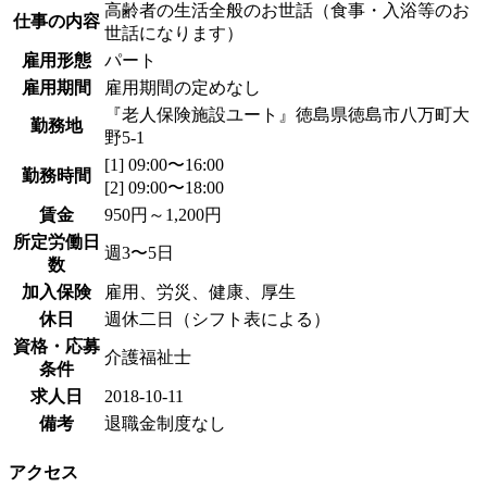
高齢者の生活全般のお世話（食事・入浴等のお
仕事の内容
世話になります）
雇用形態
パート
雇用期間
雇用期間の定めなし
『老人保険施設ユート』徳島県徳島市八万町大
勤務地
野5-1
[1] 09:00〜16:00
勤務時間
[2] 09:00〜18:00
賃金
950円～1,200円
所定労働日
週3〜5日
数
加入保険
雇用、労災、健康、厚生
休日
週休二日（シフト表による）
資格・応募
介護福祉士
条件
求人日
2018-10-11
備考
退職金制度なし
アクセス