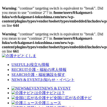
Warning
: "continue" targeting switch is equivalent to "break". Did
you mean to use "continue 2"? in
/home/users/0/kaigonavi-
fuku/web/kaigonavi-tokushima.com/new/wp-
content/plugins/types/vendor/toolset/types/embedded/includes/w
on line
644
Warning
: "continue" targeting switch is equivalent to "break". Did
you mean to use "continue 2"? in
/home/users/0/kaigonavi-
fuku/web/kaigonavi-tokushima.com/new/wp-
content/plugins/types/vendor/toolset/types/embedded/includes/w
on line
661
Skip
to
content
USEFUL
お役立ち情報
RECRUIT
介護・福祉の求人情報
SEARCH
介護・福祉施設を探す
NEWS & EVENT
お知らせ・イベント
NEWS & EVENT
介護ナビとは？
全国に広がる介護ナビ
介護ニュース